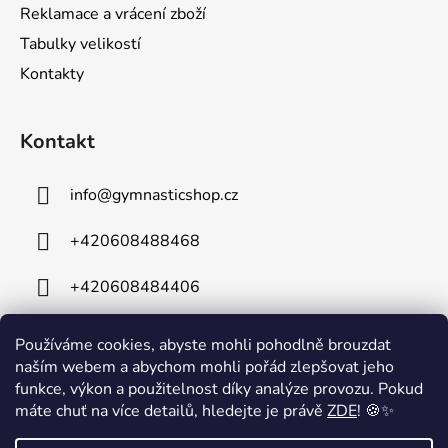
Reklamace a vrácení zboží
Tabulky velikostí
Kontakty
Kontakt
info
@
gymnasticshop.cz
+420608488468
+420608484406
Používáme cookies, abyste mohli pohodlně brouzdat
naším webem a abychom mohli pořád zlepšovat jeho
funkce, výkon a použitelnost díky analýze provozu. Pokud
máte chuť na více detailů, hledejte je právě
ZDE
! 🍪✨