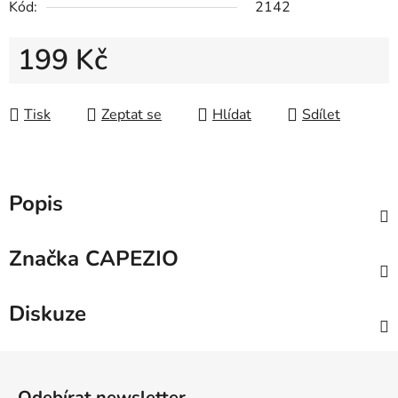
Kód:
2142
199 Kč
Měrná cena:
Tisk
Zeptat se
Hlídat
Sdílet
Popis
Značka
CAPEZIO
Diskuze
Z
á
Odebírat newsletter