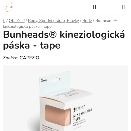
Přejít
Hledat
NÁKUP
na
KOŠÍK
obsah
Domů
/
Oblečení
/
Body, Spodní prádlo, Plavky
/
Body
/
Bunheads®
kineziologická páska - tape
Bunheads® kineziologická
páska - tape
Značka:
CAPEZIO