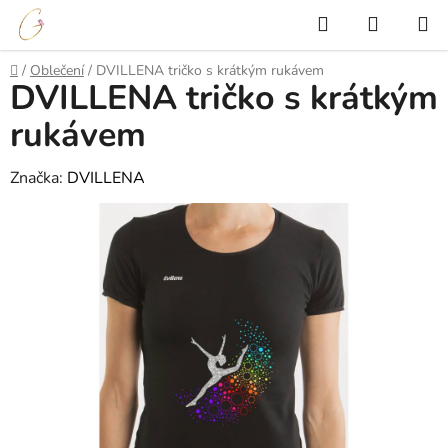
Přejít
Hledat
NÁKUP
na
KOŠÍK
obsah
Domů
/
Oblečení
/
DVILLENA tričko s krátkým rukávem
DVILLENA tričko s krátkým
rukávem
Značka:
DVILLENA