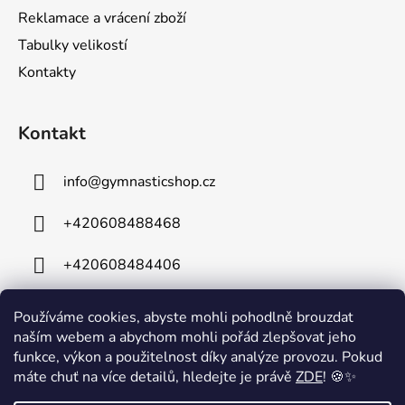
Reklamace a vrácení zboží
Tabulky velikostí
Kontakty
Kontakt
info
@
gymnasticshop.cz
+420608488468
+420608484406
Používáme cookies, abyste mohli pohodlně brouzdat
naším webem a abychom mohli pořád zlepšovat jeho
funkce, výkon a použitelnost díky analýze provozu. Pokud
máte chuť na více detailů, hledejte je právě
ZDE
! 🍪✨