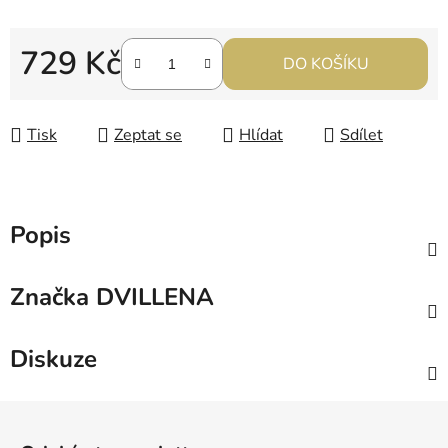
729 Kč
DO KOŠÍKU
Měrná cena:
Tisk
Zeptat se
Hlídat
Sdílet
Popis
Značka
DVILLENA
Diskuze
Z
á